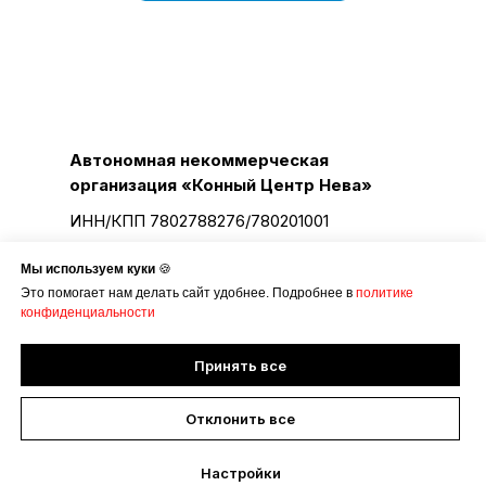
Автономная некоммерческая
организация «Конный Центр Нева»
ИНН/КПП 7802788276/780201001
ОГРН 1127847253797
Мы используем куки
🍪
Политика конфиденциальности
Это помогает нам делать сайт удобнее. Подробнее в
политике
конфиденциальности
Документы
ksk-neva@yandex.ru
Почта:
Принять все
Отклонить все
Настройки